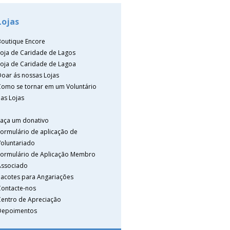
Lojas
Boutique Encore
Loja de Caridade de Lagos
Loja de Caridade de Lagoa
Doar ás nossas Lojas
Como se tornar em um Voluntário
as Lojas
Faça um donativo
Formulário de aplicação de
Voluntariado
Formulário de Aplicação Membro
Associado
Pacotes para Angariações
Contacte-nos
Centro de Apreciação
Depoimentos