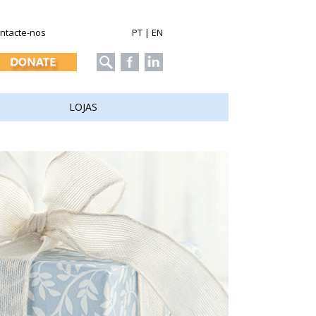
ntacte-nos
PT
|
EN
LOJAS